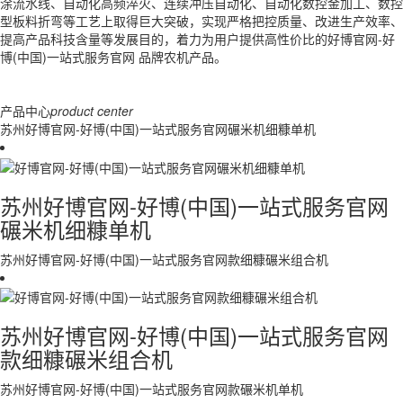
涂流水线、自动化高频淬火、连续冲压自动化、自动化数控金加工、数控
型板料折弯等工艺上取得巨大突破，实现严格把控质量、改进生产效率、
提高产品科技含量等发展目的，着力为用户提供高性价比的好博官网-好
博(中国)一站式服务官网 品牌农机产品。
产品中心
product center
苏州好博官网-好博(中国)一站式服务官网碾米机细糠单机
苏州好博官网-好博(中国)一站式服务官网
碾米机细糠单机
苏州好博官网-好博(中国)一站式服务官网款细糠碾米组合机
苏州好博官网-好博(中国)一站式服务官网
款细糠碾米组合机
苏州好博官网-好博(中国)一站式服务官网款碾米机单机