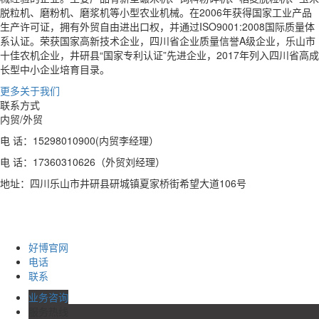
脱粒机、磨粉机、磨浆机等小型农业机械。在2006年获得国家工业产品
生产许可证，拥有外贸自由进出口权，并通过ISO9001:2008国际质量体
系认证。荣获国家高新技术企业，四川省企业质量信誉A级企业，乐山市
十佳农机企业，井研县“国家专利认证”先进企业，2017年列入四川省高成
长型中小企业培育目录。
更多关于我们
联系方式
内贸/外贸
电 话：15298010900(内贸李经理）
电 话：17360310626（外贸刘经理）
地址：四川乐山市井研县研城镇夏家桥街希望大道106号
好博官网
电话
联系
业务咨询
服务热线