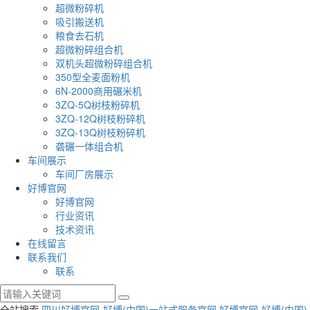
超微粉碎机
吸引搬送机
粮食去石机
超微粉碎组合机
双机头超微粉碎组合机
350型全麦面粉机
6N-2000商用碾米机
3ZQ-5Q树枝粉碎机
3ZQ-12Q树枝粉碎机
3ZQ-13Q树枝粉碎机
砻碾一体组合机
车间展示
车间厂房展示
好博官网
好博官网
行业资讯
技术资讯
在线留言
联系我们
联系
全站搜索
四川好博官网-好博(中国)一站式服务官网
好博官网-好博(中国)