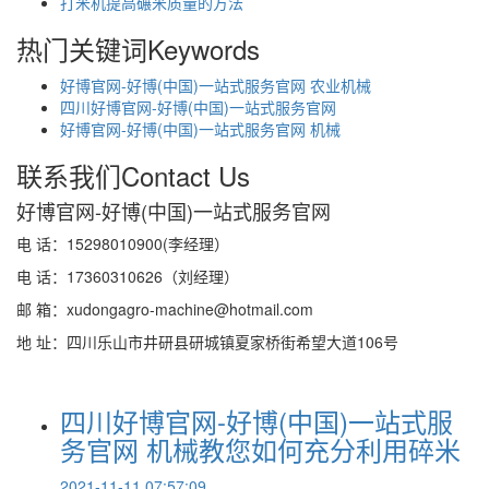
打米机提高碾米质量的方法
热门关键词
Keywords
好博官网-好博(中国)一站式服务官网 农业机械
四川好博官网-好博(中国)一站式服务官网
好博官网-好博(中国)一站式服务官网 机械
联系我们
Contact Us
好博官网-好博(中国)一站式服务官网
电 话：15298010900(李经理）
电 话：17360310626（刘经理）
邮 箱：xudongagro-machine@hotmail.com
地 址：四川乐山市井研县研城镇夏家桥街希望大道106号
四川好博官网-好博(中国)一站式服
务官网 机械教您如何充分利用碎米
2021-11-11 07:57:09