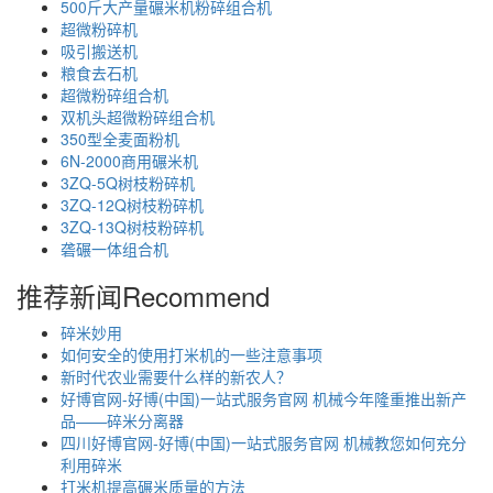
500斤大产量碾米机粉碎组合机
超微粉碎机
吸引搬送机
粮食去石机
超微粉碎组合机
双机头超微粉碎组合机
350型全麦面粉机
6N-2000商用碾米机
3ZQ-5Q树枝粉碎机
3ZQ-12Q树枝粉碎机
3ZQ-13Q树枝粉碎机
砻碾一体组合机
推荐新闻
Recommend
碎米妙用
如何安全的使用打米机的一些注意事项
新时代农业需要什么样的新农人？
好博官网-好博(中国)一站式服务官网 机械今年隆重推出新产
品——碎米分离器
四川好博官网-好博(中国)一站式服务官网 机械教您如何充分
利用碎米
打米机提高碾米质量的方法