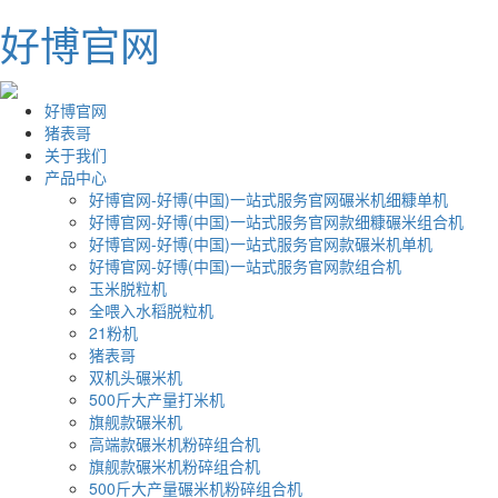
好博官网
好博官网
猪表哥
关于我们
产品中心
好博官网-好博(中国)一站式服务官网碾米机细糠单机
好博官网-好博(中国)一站式服务官网款细糠碾米组合机
好博官网-好博(中国)一站式服务官网款碾米机单机
好博官网-好博(中国)一站式服务官网款组合机
玉米脱粒机
全喂入水稻脱粒机
21粉机
猪表哥
双机头碾米机
500斤大产量打米机
旗舰款碾米机
高端款碾米机粉碎组合机
旗舰款碾米机粉碎组合机
500斤大产量碾米机粉碎组合机