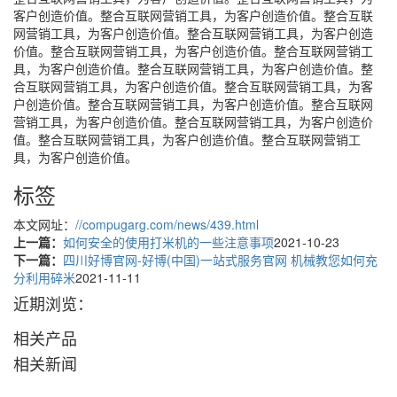
客户创造价值。整合互联网营销工具，为客户创造价值。整合互联
网营销工具，为客户创造价值。整合互联网营销工具，为客户创造
价值。整合互联网营销工具，为客户创造价值。整合互联网营销工
具，为客户创造价值。整合互联网营销工具，为客户创造价值。整
合互联网营销工具，为客户创造价值。整合互联网营销工具，为客
户创造价值。整合互联网营销工具，为客户创造价值。整合互联网
营销工具，为客户创造价值。整合互联网营销工具，为客户创造价
值。整合互联网营销工具，为客户创造价值。整合互联网营销工
具，为客户创造价值。
标签
本文网址：
//compugarg.com/news/439.html
上一篇：
如何安全的使用打米机的一些注意事项
2021-10-23
下一篇：
四川好博官网-好博(中国)一站式服务官网 机械教您如何充
分利用碎米
2021-11-11
近期浏览：
相关产品
相关新闻