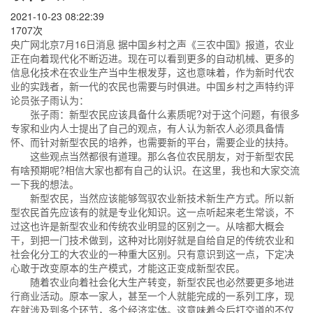
2021-10-23 08:22:39
1707次
央广网北京7月16日消息 据中国乡村之声《三农中国》报道，农业
正在向着现代化不断迈进。现在可以看到更多的自动机械、更多的
信息化技术在农业生产当中生根发芽，这也意味着，作为新时代农
业的实践者，新一代的农民也需要与时俱进。中国乡村之声特约评
论员张子雨认为：
张子雨：新型农民应该具备什么素质呢?对于这个问题，有很多
专家和业内人士提出了自己的观点，有人认为新农人必须具备情
怀、而针对新型农民的培养，也需要新的平台，需要企业的扶持。
这些观点当然都很有道理。那么各位农民朋友，对于新型农民
有啥预期呢?相信大家也都有自己的认识。在这里，我也和大家交流
一下我的想法。
新型农民，当然应该能够驾驭农业新技术新生产方式。所以新
型农民首先应该有的就是专业化知识。这一点听起来老生常谈，不
过这也许是新型农业和传统农业明显的区别之一。从啥都大概会
干，到把一门技术做到，这种对比刚好就是自给自足的传统农业和
社会化分工的大农业的一种重大区别。只有意识到这一点，下定决
心敢于改变原本的生产模式，才能这正变成新型农民。
随着农业向着社会化大生产转变，新型农民也必然要更多地进
行商业活动。原本一家人，甚至一个人就能完成的一系列工序，现
在就涉及到多个环节，多个经济实体。这意味着今后打交道的不仅