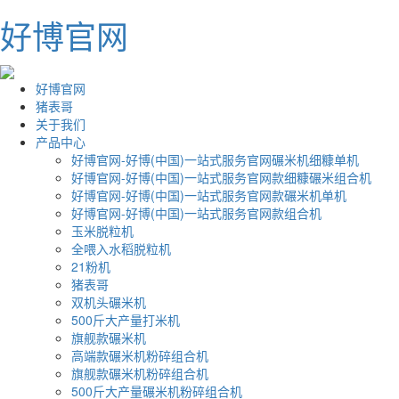
好博官网
好博官网
猪表哥
关于我们
产品中心
好博官网-好博(中国)一站式服务官网碾米机细糠单机
好博官网-好博(中国)一站式服务官网款细糠碾米组合机
好博官网-好博(中国)一站式服务官网款碾米机单机
好博官网-好博(中国)一站式服务官网款组合机
玉米脱粒机
全喂入水稻脱粒机
21粉机
猪表哥
双机头碾米机
500斤大产量打米机
旗舰款碾米机
高端款碾米机粉碎组合机
旗舰款碾米机粉碎组合机
500斤大产量碾米机粉碎组合机