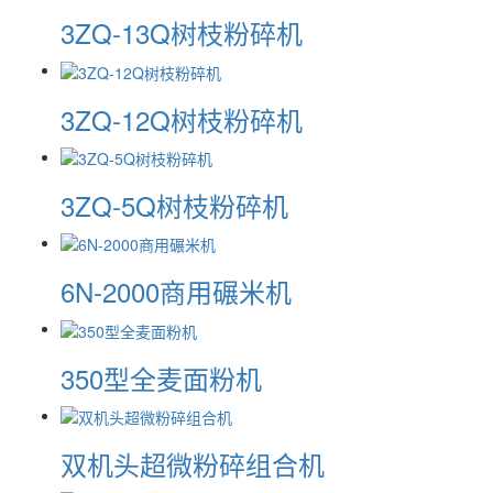
3ZQ-13Q树枝粉碎机
3ZQ-12Q树枝粉碎机
3ZQ-5Q树枝粉碎机
6N-2000商用碾米机
350型全麦面粉机
双机头超微粉碎组合机