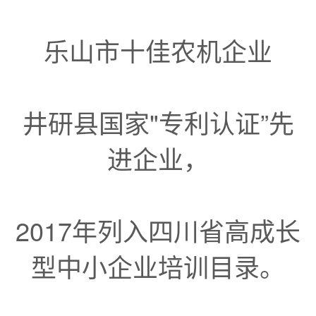
乐山市十佳农机企业
井研县国家"专利认证”先
进企业，
2017年列入四川省高成长
型中小企业培训目录。