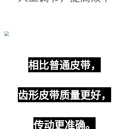
相比普通皮带，
齿形皮带质量更好，
传动更准确。