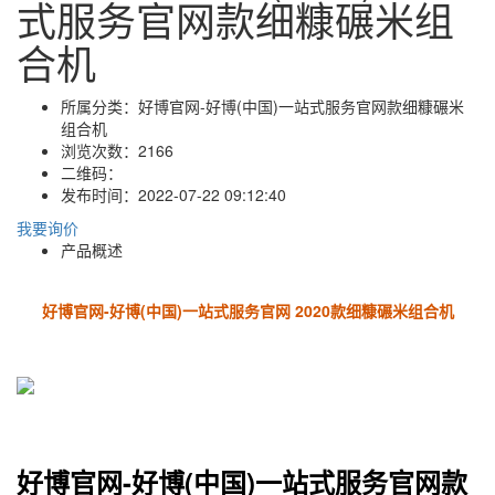
式服务官网款细糠碾米组
合机
所属分类：
好博官网-好博(中国)一站式服务官网款细糠碾米
组合机
浏览次数：
2166
二维码：
发布时间：
2022-07-22 09:12:40
我要询价
产品概述
好博官网-好博(中国)一站式服务官网 2020款细糠碾米组合机
好博官网-好博(中国)一站式服务官网款