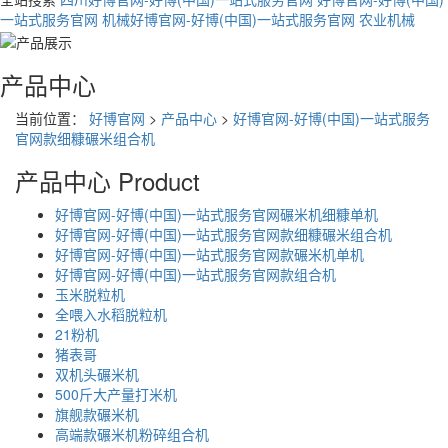
一站式服务官网 机械
好博官网-好博(中国)一站式服务官网 农业机械
产品中心
当前位置：
好博官网
>
产品中心
>
好博官网-好博(中国)一站式服务
官网款细糠碾米组合机
产品中心
Product
好博官网-好博(中国)一站式服务官网碾米机细糠单机
好博官网-好博(中国)一站式服务官网款细糠碾米组合机
好博官网-好博(中国)一站式服务官网款碾米机单机
好博官网-好博(中国)一站式服务官网款组合机
玉米脱粒机
全喂入水稻脱粒机
21粉机
猪表哥
双机头碾米机
500斤大产量打米机
旗舰款碾米机
高端款碾米机粉碎组合机