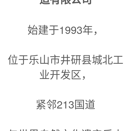
始建于1993年，
位于乐山市井研县城北工
业开发区，
紧邻213
国道