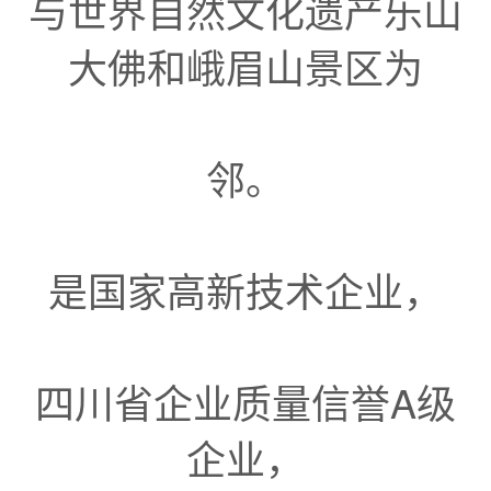
与世界自然文化遗产乐山
大佛和峨眉山景区为
邻。
是国家高新技术企业，
四川省企业质量信誉A级
企业，