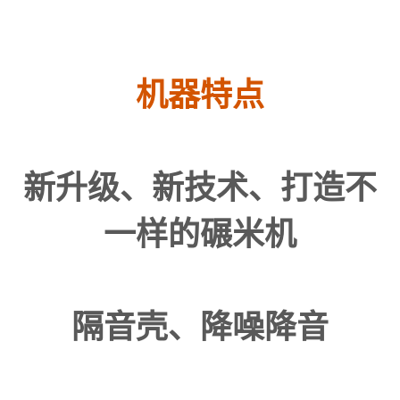
机器特点
新升级、新技术、打造不
一样的碾米机
隔音壳、降噪降音