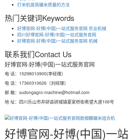
打米机提高碾米质量的方法
热门关键词
Keywords
好博官网-好博(中国)一站式服务官网 农业机械
四川好博官网-好博(中国)一站式服务官网
好博官网-好博(中国)一站式服务官网 机械
联系我们
Contact Us
好博官网-好博(中国)一站式服务官网
电 话：15298010900(李经理）
电 话：17360310626（刘经理）
邮 箱：xudongagro-machine@hotmail.com
地 址：四川乐山市井研县研城镇夏家桥街希望大道106号
好博官网-好博(中国)一站