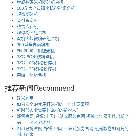
旗舰款碾米机粉碎组合机
500斤大产量碾米机粉碎组合机
超微粉碎机
吸引搬送机
粮食去石机
超微粉碎组合机
双机头超微粉碎组合机
350型全麦面粉机
6N-2000商用碾米机
3ZQ-5Q树枝粉碎机
3ZQ-12Q树枝粉碎机
3ZQ-13Q树枝粉碎机
砻碾一体组合机
推荐新闻
Recommend
碎米妙用
如何安全的使用打米机的一些注意事项
新时代农业需要什么样的新农人？
好博官网-好博(中国)一站式服务官网 机械今年隆重推出新产
品——碎米分离器
四川好博官网-好博(中国)一站式服务官网 机械教您如何充分
利用碎米