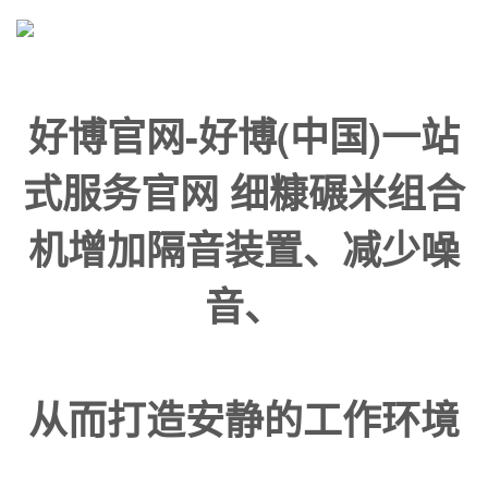
好博官网-好博(中国)一站
式服务官网 细糠碾米组合
机增加隔音装置、减少噪
音、
从而打造安静
的工作环境